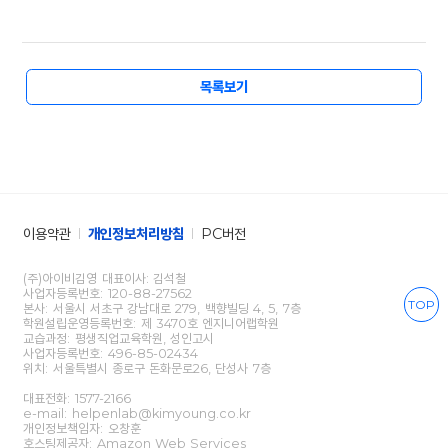
목록보기
이용약관
개인정보처리방침
PC버전
(주)아이비김영 대표이사: 김석철
사업자등록번호: 120-88-27562
TOP
본사: 서울시 서초구 강남대로 279, 백향빌딩 4, 5, 7층
학원설립운영등록번호: 제 3470호 엔지니어랩학원
교습과정: 평생직업교육학원, 성인고시
사업자등록번호: 496-85-02434
위치: 서울특별시 종로구 돈화문로26, 단성사 7층
대표전화:
1577-2166
e-mail: helpenlab@kimyoung.co.kr
개인정보책임자: 오창훈
호스팅제공자: Amazon Web Services