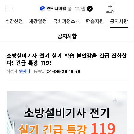
종로학원
로그인
수강신청
개강일정
국비과정소개
학습지원
공지사항
공지사항
소방설비기사 전기 실기 학습 불안감을 긴급 진화한
다! 긴급 특강 119!
작성자
엔지니
등록일
24-08-28 18:48