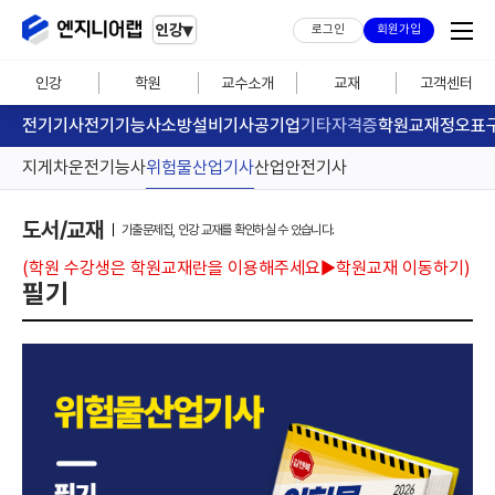
▾
인강
로그인
회원가입
인강
학원
교수소개
교재
고객센터
전기기사
전기기능사
소방설비기사
공기업
기타자격증
학원교재
정오표
지게차운전기능사
위험물산업기사
산업안전기사
도서/교재
기출문제집, 인강 교재를 확인하실 수 있습니다.
(학원 수강생은 학원교재란을 이용해주세요▶
학원교재 이동하기
)
필기