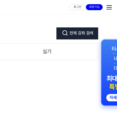
로그인
회원가입
타
실기
최대
특
자세