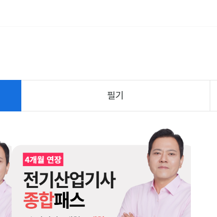
기사
전기 실무
공기업
무료특강
전체강좌검색
필기