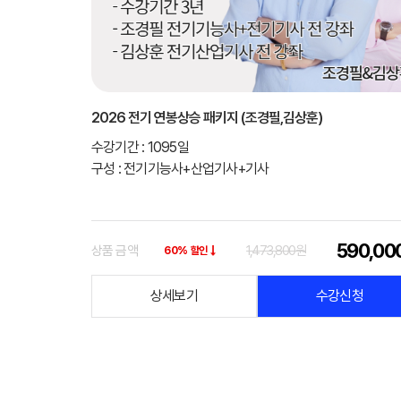
2026 전기 연봉상승 패키지 (조경필,김상훈)
수강기간 : 1095일
구성 : 전기기능사+산업기사+기사
590,00
상품 금액
1,473,800원
60% 할인
상세보기
수강신청