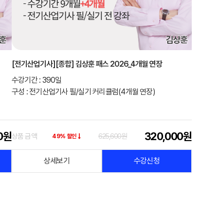
[전기산업기사][종합] 김상훈 패스 2026_4개월 연장
수강기간 : 390일
구성 : 전기산업기사 필/실기 커리큘럼(4개월 연장)
0원
320,000원
상품 금액
625,600원
49% 할인
상세보기
수강신청