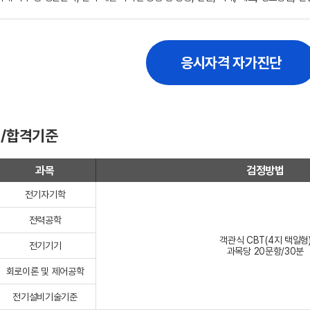
응시자격 자가진단
/합격기준
과목
검정방법
전기자기학
전력공학
객관식 CBT(4지 택일형
전기기기
과목당 20문항/30분
회로이론 및 제어공학
전기설비기술기준