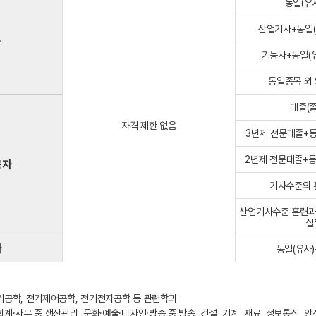
동일(유
산업기사+동일(
자
기능사+동일(유
동일종목 외
대졸(
자격 제한 없음
3년제 전문대졸+동
2년제 전문대졸+동
공자
기사수준의 
산업기사수준 훈련과
실
자
동일(유사)
전기공학, 전기제어공학, 전기전자공학 등 관련학과
회계·사무 중 생산관리, 문화·예술·디자인·방송 중 방송, 건설, 기계, 재료, 정보통신, 