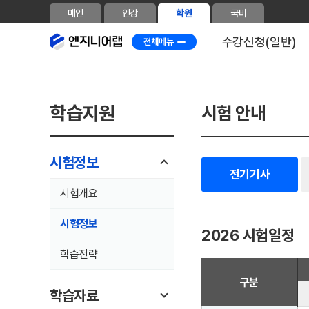
메인
인강
학원
국비
수강신청(일반)
전체메뉴
학습지원
시험 안내
시험정보
전기기사
시험개요
시험정보
2026 시험일정
학습전략
구분
학습자료