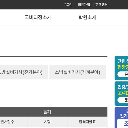
로그인
회원가입
고객센터
국비과정소개
학원소개
간편 
현장
소방설비기사(전기분야)
소방설비기사(기계분야)
문
인강/
고객
문
실기
원서접수
시험
합격자발표