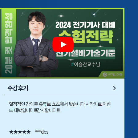
수강후기
열정적인 강의로 유튜브 쇼츠에서 봤습니다 시작키트 이벤
KEC 강
트 대박입니다!!!감사합니다!!!
징 2.출
등으로 이
★★★★★
***dbs
★★★