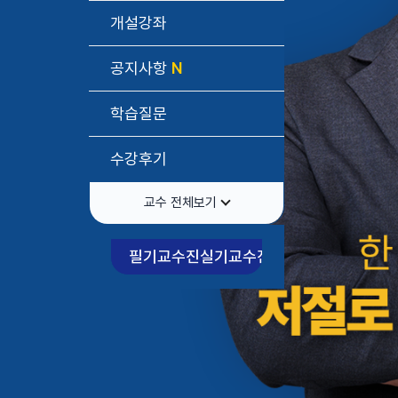
개설강좌
공지사항
학습질문
수강후기
교수 전체보기
필기교수진
실기교수진
첨삭위원
집필위원
기초 특강 잘 보고 있어요. 감사합니다.
★★★★★
***315