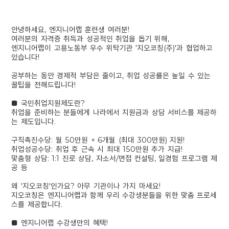
안녕하세요, 엔지니어랩 훈련생 여러분!
여러분의 자격증 취득과 성공적인 취업을 돕기 위해,
엔지니어랩이 고용노동부 우수 위탁기관 '지오코칭(주)'과 협업하고
있습니다!
공부하는 동안 경제적 부담은 줄이고, 취업 성공률은 높일 수 있는
꿀팁을 전해드립니다!
■ 국민취업지원제도란?
취업을 준비하는 분들에게 나라에서 지원금과 상담 서비스를 제공하
는 제도입니다.
구직촉진수당: 월 50만원 × 6개월 (최대 300만원) 지원!
취업성공수당: 취업 후 근속 시 최대 150만원 추가 지급!
맞춤형 상담: 1:1 진로 상담, 자소서/면접 컨설팅, 일경험 프로그램 제
공 등
왜 '지오코칭'인가요? 아무 기관이나 가지 마세요!
지오코칭은 엔지니어랩과 함께 우리 수강생분들을 위한 맞춤 프로세
스를 제공합니다.
■ 엔지니어랩 수강생만의 혜택!